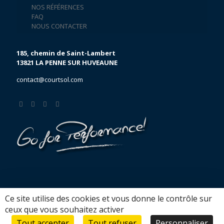
NOS RÉFÉRENCES
FAQ
NOUS CONTACTER
185, chemin de Saint-Lambert
13821 LA PENNE SUR HUVEAUNE
contact@courtsol.com
Ce site utilise des cookies et vous donne le contrôle sur
ceux que vous souhaitez activer
Mentions légales
/ 2019 Courtsol. All right reserved / Powered
Tout accepter
Tout refuser
Personnaliser
by
Ideal-com